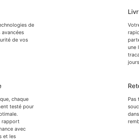
Liv
technologies de
Votr
s avancées
rapi
curité de vos
part
une 
trac
jour
e
Ret
ique, chaque
Pas 
ent testé pour
souc
timale.
dans
r rapport
remb
rmance avec
 et les