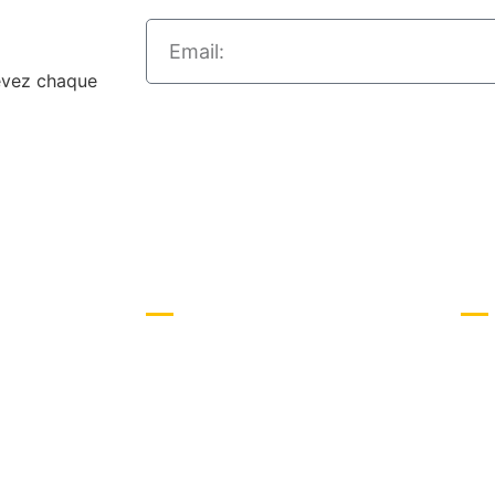
e
vez chaque
Nos services
Con
Watercooling Custom
FAQ
Modding PC
Moy
lication
Ment
Cond