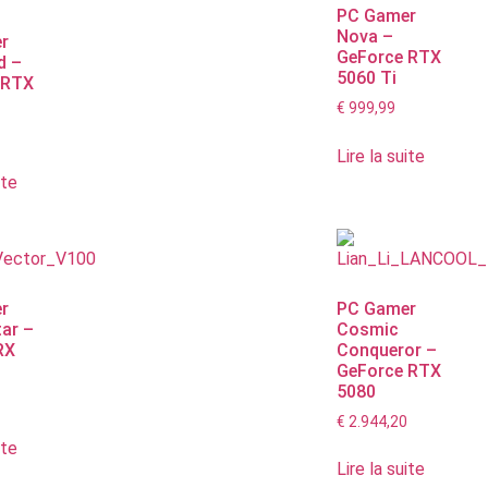
PC Gamer
Nova –
r
GeForce RTX
d –
5060 Ti
 RTX
€
999,99
Lire la suite
ite
r
PC Gamer
tar –
Cosmic
RX
Conqueror –
GeForce RTX
5080
0
€
2.944,20
ite
Lire la suite