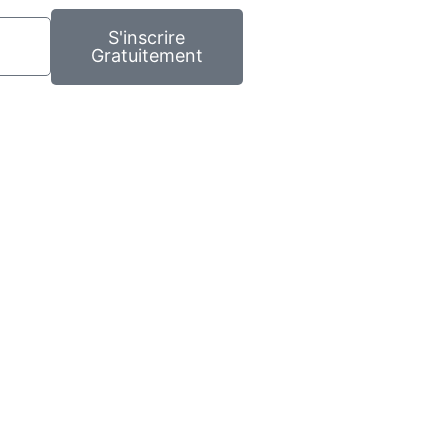
S'inscrire
Gratuitement
tact
ens de paiement
ions légales
itions générales de vente