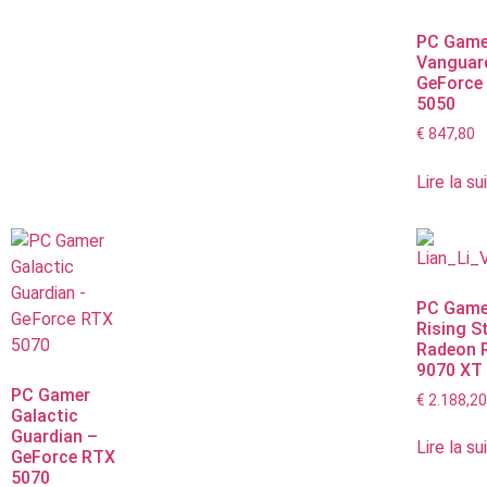
PC Game
Vanguar
GeForce
5050
€
847,80
Lire la su
PC Game
Rising S
Radeon 
9070 XT
PC Gamer
€
2.188,2
Galactic
Guardian –
Lire la su
GeForce RTX
5070