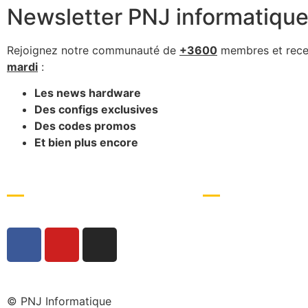
Newsletter PNJ informatiqu
Rejoignez notre communauté de
+3600
membres et rece
mardi
:
Les news hardware
Des configs exclusives
Des codes promos
Et bien plus encore
Accueil
Ordinateurs
À propos
PC de gaming
PC de streaming
PC de montage et app
PC de bureau
© PNJ Informatique