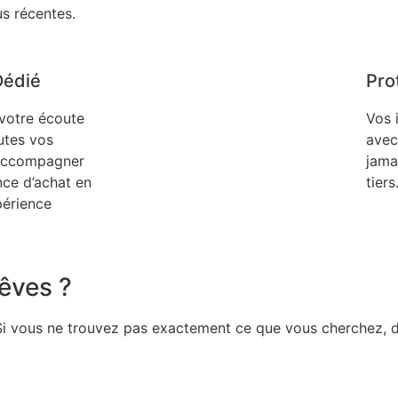
us récentes.
Dédié
Pro
 votre écoute
Vos 
utes vos
avec
 accompagner
jama
nce d’achat en
tiers
périence
êves ?
Si vous ne trouvez pas exactement ce que vous cherchez, 