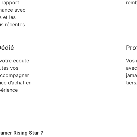
r rapport
remb
rmance avec
 et les
us récentes.
Dédié
Pro
 votre écoute
Vos 
utes vos
avec
 accompagner
jama
nce d’achat en
tiers
périence
Gamer Rising Star ?