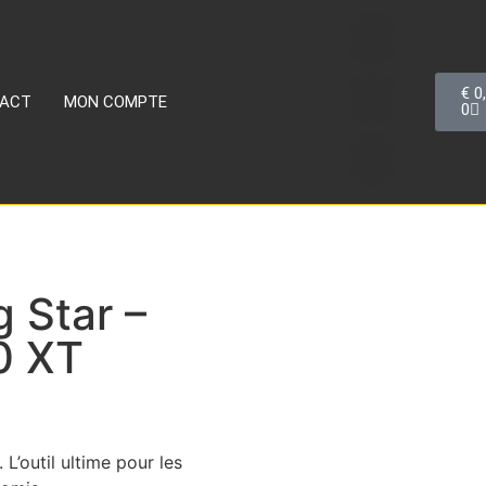
€
0
ACT
MON COMPTE
0
 Star –
0 XT
’outil ultime pour les