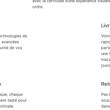
avec la certitude d’une expérience visuel
ordre.
Liv
technologies de
Votr
s avancées
rapi
curité de vos
part
une 
trac
jour
e
Ret
ique, chaque
Pas 
ent testé pour
souc
timale.
dans