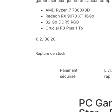
gamers sérieux qui ne font aucun compr
AMD Ryzen 7 7800X3D
Radeon RX 9070 XT 16Go
32 Go DDR5 RGB
Crucial P3 Plus 1 To
€
2.188,20
Rupture de stock
Paiement
Livr
sécurisé
rap
PC Gam