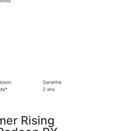
omis.
aison
Garantie
ide*
2 ans
er Rising