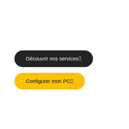
assemblés en Belgique, conçus selon vos
usages, vos performances attendues et
votre budget.
Découvrir nos services
Configurer mon PC