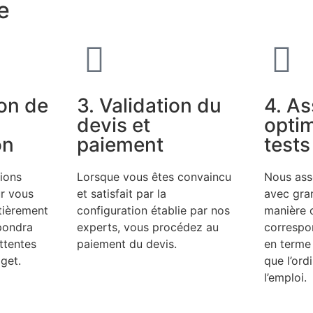
e
on de
3. Validation du
4. A
devis et
optim
on
paiement
tests
ions
Lorsque vous êtes convaincu
Nous ass
ur vous
et satisfait par la
avec gra
tièrement
configuration établie par nos
manière o
pondra
experts, vous procédez au
correspo
ttentes
paiement du devis.
en terme 
get.
que l’ord
l’emploi.