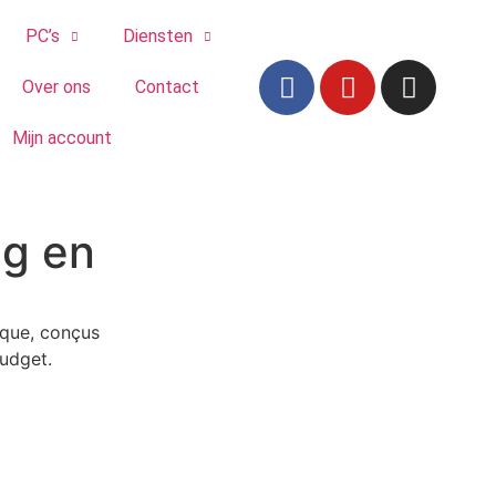
PC’s
Diensten
Over ons
Contact
Mijn account
ng en
ique, conçus
udget.