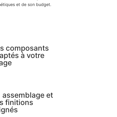
thétiques et de son budget.
s composants
aptés à votre
age
 assemblage et
s finitions
ignés