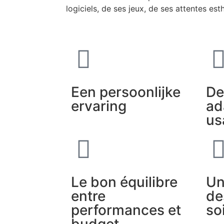
logiciels, de ses jeux, de ses attentes es
Een persoonlijke
De
ervaring
ad
us
Le bon équilibre
Un
entre
de
performances et
so
budget