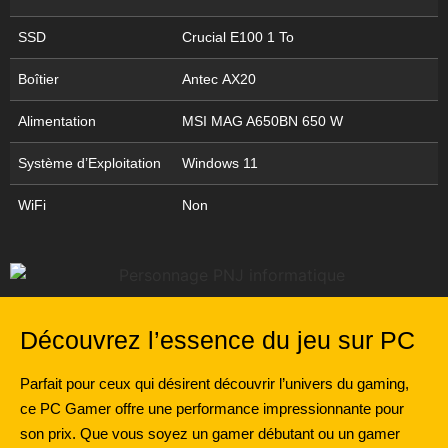
SSD
Crucial E100 1 To
Boîtier
Antec AX20
Alimentation
MSI MAG A650BN 650 W
Système d’Exploitation
Windows 11
WiFi
Non
Découvrez l’essence du jeu sur PC
Parfait pour ceux qui désirent découvrir l’univers du gaming,
ce PC Gamer offre une performance impressionnante pour
son prix. Que vous soyez un gamer débutant ou un gamer