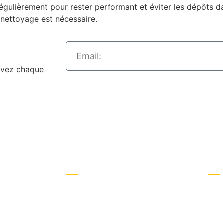
égulièrement pour rester performant et éviter les dépôts d
 nettoyage est nécessaire.
e
vez chaque
Nos services
Con
Watercooling Custom
FAQ
Modding PC
Moy
lication
Ment