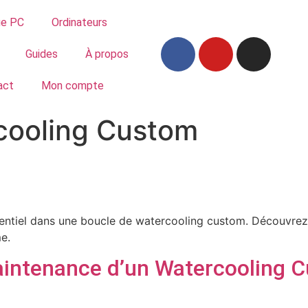
ue PC
Ordinateurs
Guides
À propos
act
Mon compte
cooling Custom
sentiel dans une boucle de watercooling custom. Découvrez q
e.
Maintenance d’un Watercooling 