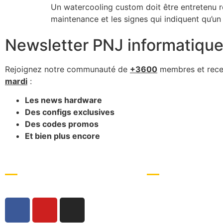
Un watercooling custom doit être entretenu r
maintenance et les signes qui indiquent qu’un
Newsletter PNJ informatiqu
Rejoignez notre communauté de
+3600
membres et rece
mardi
:
Les news hardware
Des configs exclusives
Des codes promos
Et bien plus encore
Accueil
Ordinateurs
À propos
PC de gaming
PC de streaming
PC de montage et app