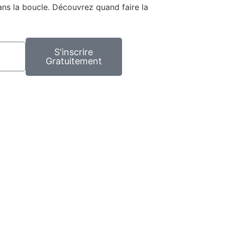
ans la boucle. Découvrez quand faire la
S'inscrire
Gratuitement
tact
ens de paiement
ions légales